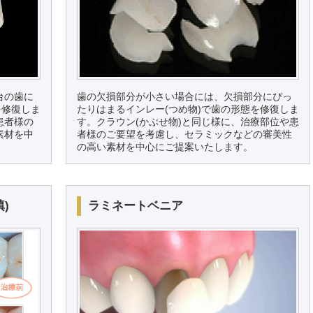
台の歯に
歯の欠損部分が小さい場合には、欠損部分にぴっ
を修復しま
たりはまるインレー(つめ物)で歯の形態を修復しま
患者様の
す。クラウン(かぶせ物)と同じ様に、治療部位や患
素材を中
者様のご要望を考慮し、セラミックなどの審美性
の高い素材を中心にご提案いたします。
)
ラミネートベニア