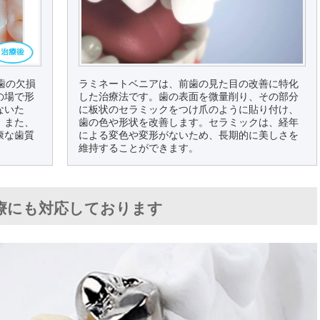
歯の欠損
ラミネートベニアは、前歯の見た目の改善に特化
の場で形
した治療法です。歯の表面を微量削り、その部分
ないた
に板状のセラミックをつけ爪のように貼り付け、
。また、
歯の色や形状を改善します。セラミックは、経年
康な歯質
による変色や変形がないため、長期的に美しさを
維持することができます。
療にも対応しております